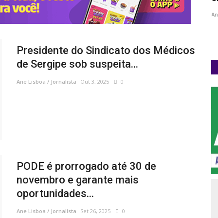
Mulheres...
An
Ane Lisboa / Jornalista
Mar 8, 2025
0
Presidente do Sindicato dos Médicos
de Sergipe sob suspeita...
Ane Lisboa / Jornalista
Out 3, 2025
0
PODE é prorrogado até 30 de
novembro e garante mais
oportunidades...
Ane Lisboa / Jornalista
Set 26, 2025
0