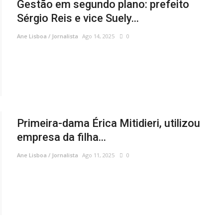
Gestão em segundo plano: prefeito
Sérgio Reis e vice Suely...
Ane Lisboa / Jornalista
Ago 14, 2025
0
Primeira-dama Érica Mitidieri, utilizou
empresa da filha...
Ane Lisboa / Jornalista
Ago 11, 2025
0