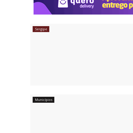
0
Ane Lisboa / Jornalista
Abr 12, 2025
0
Sergipe
Municípios