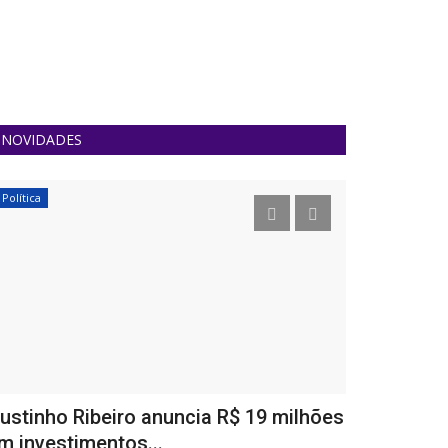
NOVIDADES
Política
Sergipe
ustinho Ribeiro anuncia R$ 19 milhões
Natanzinho
m investimentos...
Delivery, o 