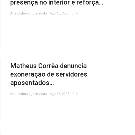
presença no interior e reforça...
Ane Lisboa / Jornalista
Ago 16, 2025
0
Matheus Corrêa denuncia
exoneração de servidores
aposentados...
Ane Lisboa / Jornalista
Ago 15, 2025
0