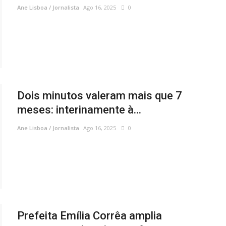
Ane Lisboa / Jornalista
Ago 16, 2025
0
Dois minutos valeram mais que 7
meses: interinamente à...
Ane Lisboa / Jornalista
Ago 16, 2025
0
Prefeita Emília Corrêa amplia