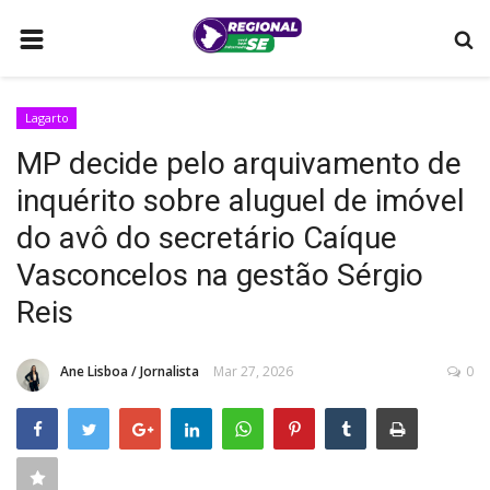
HOME
Lagarto
LAGARTO
MP decide pelo arquivamento de
POLÍTICA
inquérito sobre aluguel de imóvel
SERGIPE
do avô do secretário Caíque
MUNICÍPIOS
Vasconcelos na gestão Sérgio
MULHERES QUE TRANSFORMAM
Reis
ARACAJU
Ane Lisboa / Jornalista
Mar 27, 2026
0
COMO ANUNCIAR
BRASIL
CONTATO