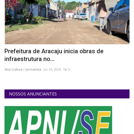
Prefeitura de Aracaju inicia obras de
1
infraestrutura no...
p
Ane Lisboa / Jornalista
Jul 14, 2026
0
An
NOSSOS ANUNCIANTES