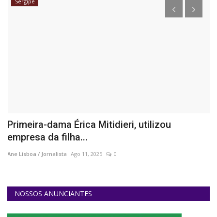
Sergipe
s
Primeira-dama Érica Mitidieri, utilizou
D
empresa da filha...
b
Ane Lisboa / Jornalista
Ago 11, 2025
0
An
NOSSOS ANUNCIANTES