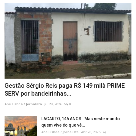
Campanha de Multivacinação tem início em Itabaiana, com foco na atualização das vacinas de crianças e adolescentes
Prefeitura inaugura urbanização do calçadão da Avenida Augusto Franco e moradores aprovam novo espaço
Gestão Sérgio Reis paga R$ 149 milà PRIME
SERV por bandeirinhas...
Ane Lisboa / Jornalista
Jul 29, 2026
0
LAGARTO, 146 ANOS: 'Mas neste mundo
quem vive éo que vê...
Ane Lisboa / Jornalista
Abr 20, 2026
0