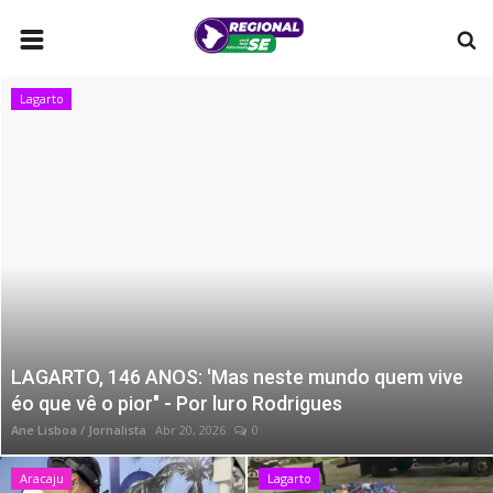
HOME
Lagarto
LAGARTO
POLÍTICA
SERGIPE
MUNICÍPIOS
MULHERES QUE TRANSFORMAM
ARACAJU
LAGARTO, 146 ANOS: 'Mas neste mundo quem vive
COMO ANUNCIAR
éo que vê o pior" - Por luro Rodrigues
BRASIL
Ane Lisboa / Jornalista
Abr 20, 2026
0
CONTATO
Aracaju
Lagarto