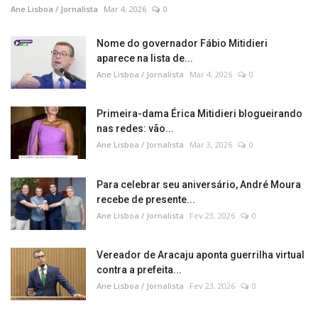
Ane Lisboa / Jornalista
Mar 4, 2026
0
Nome do governador Fábio Mitidieri
aparece na lista de...
Ane Lisboa / Jornalista
Mar 4, 2026
0
Primeira-dama Érica Mitidieri blogueirando
nas redes: vão...
Ane Lisboa / Jornalista
Mar 3, 2026
0
Para celebrar seu aniversário, André Moura
recebe de presente...
Ane Lisboa / Jornalista
Fev 23, 2026
0
Vereador de Aracaju aponta guerrilha virtual
contra a prefeita...
Ane Lisboa / Jornalista
Fev 23, 2026
0