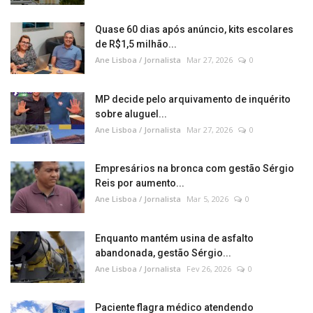
Quase 60 dias após anúncio, kits escolares
de R$1,5 milhão...
Ane Lisboa / Jornalista
Mar 27, 2026
0
MP decide pelo arquivamento de inquérito
sobre aluguel...
Ane Lisboa / Jornalista
Mar 27, 2026
0
Empresários na bronca com gestão Sérgio
Reis por aumento...
Ane Lisboa / Jornalista
Mar 5, 2026
0
Enquanto mantém usina de asfalto
abandonada, gestão Sérgio...
Ane Lisboa / Jornalista
Fev 26, 2026
0
Paciente flagra médico atendendo