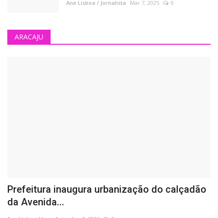
Ane Lisboa / Jornalista
Mar 7, 2025
0
ARACAJU
Prefeitura inaugura urbanização do calçadão
da Avenida...