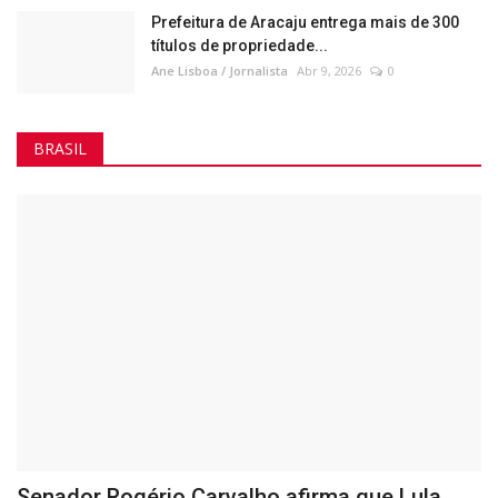
Prefeitura de Aracaju entrega mais de 300
títulos de propriedade...
Ane Lisboa / Jornalista
Abr 9, 2026
0
BRASIL
Senador Rogério Carvalho afirma que Lula