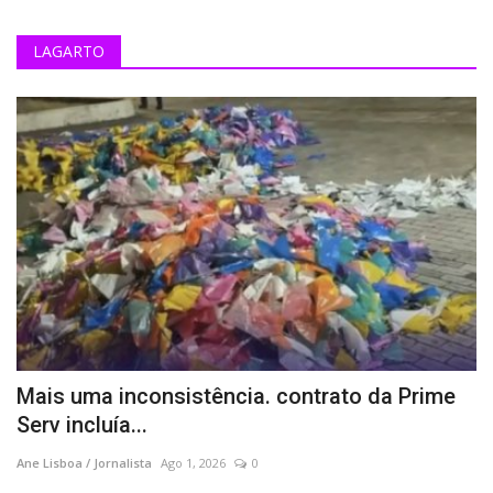
Gestão Sérgio Reis paga R$ 149 milà PRIME SERV por bandeirinhas para Festival da Mandioca, empresa recém-criada tem sede em imóvel deteriorado
LAGARTO
Fontes revelam que família Almeida, de Tobias Barreto, deve declarar apoio a Eduardo Amorim; Movimento consolidará presença do grupo nos três campos da disputa estadual
Prefeitura de Itabaiana prepara entrega do Pronto Atendimento 24h para ampliar assistência à saúde da população
Prefeitura de Aracaju inicia obras de infraestrutura no Recanto dos Cajueiros e comunidade celebra
Comunidade escolar da rede de Aracaju celebra lançamento do Plano Municipal pela Primeira Infância
Prefeitura anuncia construção de nova unidade de saúde e autoriza reforma da UQP no bairro Porto Dantas
Prefeitura de Aracaju inaugura obras de infraestrutura e nova praça no bairro Aruana
"Eu vou explicar o significado da palavra desumano, porque eu tenho certeza que eles desconhecem". jovem desabafa contra a IGUÁ após 2 meses sem água
LAGARTO, 146 ANOS: 'Mas neste mundo quem vive éo que vê o pior" - Por luro Rodrigues
Prefeitura de Itabaiana entrega importantes obras na cidade e na zona rural e segue ampliando investimentos com inauguração do CAPSi nesta sexta, 24
Prefeitura de Aracaju atualiza decreto que regulamenta a Reserva Extrativista das Mangabeiras
Prefeitura de Aracaju entrega mais de 300 títulos de propriedade a moradores do loteamento Pantanal
Mais uma inconsistência. contrato da Prime
Quase 60 dias após anúncio, kits escolares de R$1,5 milhão ainda não foram entregues e vereador cobra explicações da gestão Sérgio Reis
Serv incluía...
Fábio Mitidieriignorouo próprio alerta e hoje os sergipanos sofrem com falta d'água
Ane Lisboa / Jornalista
Ago 1, 2026
0
MP decide pelo arquivamento de inquérito sobre aluguel de imóvel do avô do secretário Caíque Vasconcelos na gestão Sérgio Reis