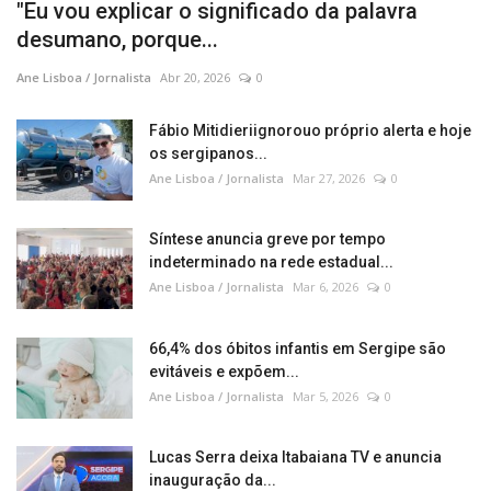
"Eu vou explicar o significado da palavra
desumano, porque...
Ane Lisboa / Jornalista
Abr 20, 2026
0
Fábio Mitidieriignorouo próprio alerta e hoje
os sergipanos...
Ane Lisboa / Jornalista
Mar 27, 2026
0
Síntese anuncia greve por tempo
indeterminado na rede estadual...
Ane Lisboa / Jornalista
Mar 6, 2026
0
66,4% dos óbitos infantis em Sergipe são
evitáveis e expõem...
Ane Lisboa / Jornalista
Mar 5, 2026
0
Lucas Serra deixa Itabaiana TV e anuncia
inauguração da...