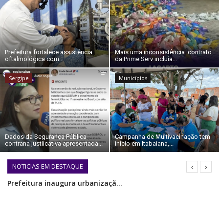
QUEM SOMOS
CONECTE-SE
REGISTO
Prefeitura fortalece assistência
Mais uma inconsistência. contrato
oftalmológica com...
da Prime Serv incluía...
Sergipe
Municípios
Dados da Segurança Pública
Campanha de Multivacinação tem
contrana justiicativa apresentada...
início em Itabaiana,...
NOTICIAS EM DESTAQUE
Dados da Segurança Pública contrana justiicativa apresentada por Danielle Garcia e amplia pressão sobre o Governo Mitidieri por alta no feminicídio
Mais uma inconsistência. contrato da Prime Serv incluía instalação das bandeirinhas, mas no casamento caipira do Povoado Genipapo, serviço foi feito por moradores
Prefeitura fortalece assistência oftalmológica com nova clínica do Projeto Novo Olhar