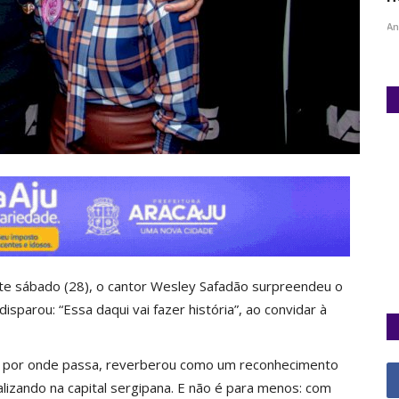
Ane Lisboa / Jornalista
Abr 20, 2025
0
An
ste sábado (28), o cantor Wesley Safadão surpreendeu o
sparou: “Essa daqui vai fazer história”, ao convidar à
ões por onde passa, reverberou como um reconhecimento
lizando na capital sergipana. E não é para menos: com