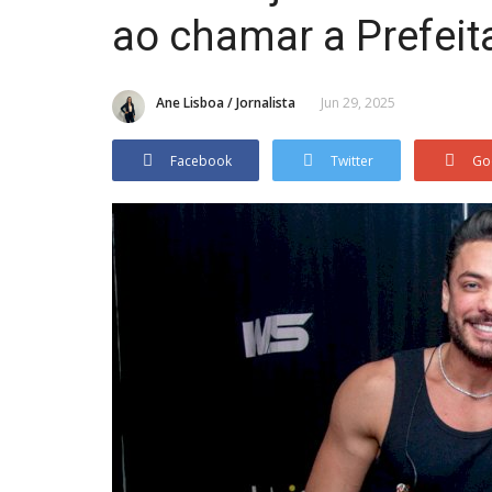
ao chamar a Prefeit
Ane Lisboa / Jornalista
Jun 29, 2025
Facebook
Twitter
Go
Lagarto
dão por R$ 900
Prefeito Sérgio Reis se contrad
e...
que não sabia quem...