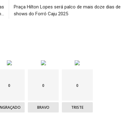
as
Praça Hilton Lopes será palco de mais doze dias de
..
shows do Forró Caju 2025
0
0
0
ENGRAÇADO
BRAVO
TRISTE