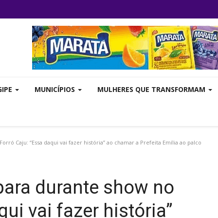
GIPE
MUNICÍPIOS
MULHERES QUE TRANSFORMAM
ró Caju: “Essa daqui vai fazer história” ao chamar a Prefeita Emília ao palco
para durante show no
ui vai fazer história”