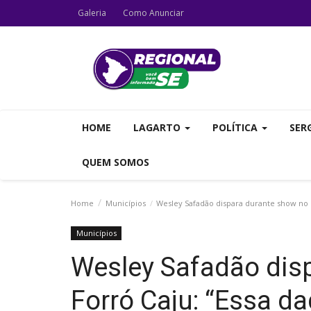
Galeria
Como Anunciar
HOME
LAGARTO
POLÍTICA
SER
QUEM SOMOS
Home
Municípios
Wesley Safadão dispara durante show no For
Municípios
Wesley Safadão dis
Forró Caju: “Essa daq