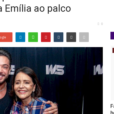
a Emília ao palco
0
ogle
Lagarto
iz diz
No aniversário de Lagarto, deputado
F
Gustinho Ribeiro anuncia...
h