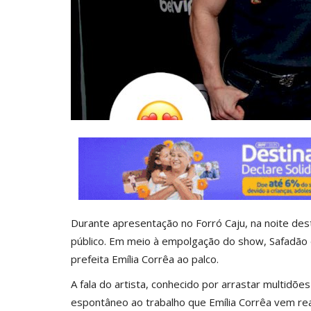
0
Ane Lisboa / Jornalista
Fev 24, 2026
0
Durante apresentação no Forró Caju, na noite de
público. Em meio à empolgação do show, Safadão di
prefeita Emília Corrêa ao palco.
A fala do artista, conhecido por arrastar multid
espontâneo ao trabalho que Emília Corrêa vem rea