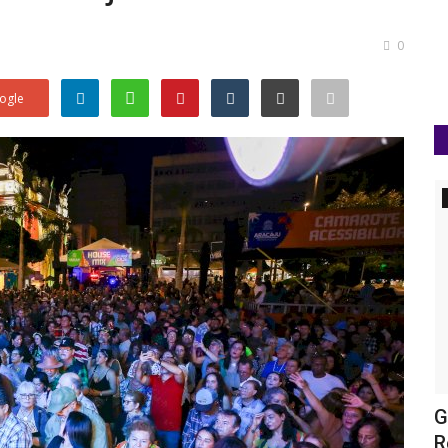
0
ogle
Política
aldo
Elber Batalha e a revolta seletiva
G
R