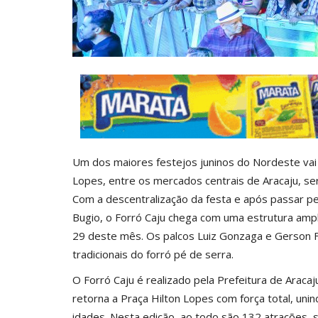
0
Ane Lisboa / Jornalista
Jun 5, 2025
0
Um dos maiores festejos juninos do Nordeste vai rei
Lopes, entre os mercados centrais de Aracaju, se
Com a descentralização da festa e após passar p
Bugio, o Forró Caju chega com uma estrutura ampl
29 deste mês. Os palcos Luiz Gonzaga e Gerson Fil
tradicionais do forró pé de serra.
O Forró Caju é realizado pela Prefeitura de Aracaj
retorna a Praça Hilton Lopes com força total, uni
idades. Nesta edição, ao todo são 132 atrações,