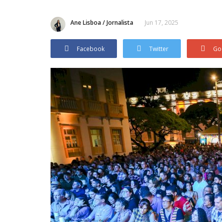
Ane Lisboa / Jornalista
Jun 17, 2025
Facebook
Twitter
Go
Política
ndário da rede de
Deputado federal Thiago de Jo
deixa base governista...