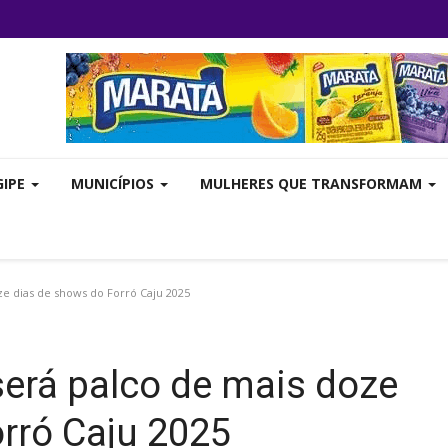
GIPE
MUNICÍPIOS
MULHERES QUE TRANSFORMAM
ze dias de shows do Forró Caju 2025
será palco de mais doze
rró Caju 2025