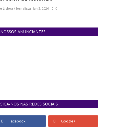
e Lisboa / Jornalista
Jan 3, 2026
0
Ane Lisboa / Jornal
NOSSOS ANUNCIANTES
SIGA-NOS NAS REDES SOCIAIS
Facebook
Google+