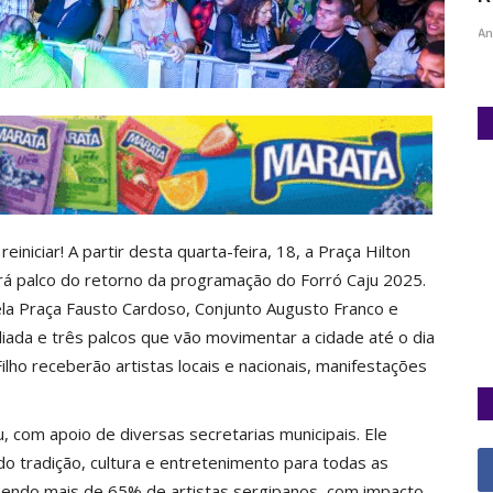
Ane Lisboa / Jornalista
Mar 23, 2025
0
An
niciar! A partir desta quarta-feira, 18, a Praça Hilton
rá palco do retorno da programação do Forró Caju 2025.
ela Praça Fausto Cardoso, Conjunto Augusto Franco e
iada e três palcos que vão movimentar a cidade até o dia
ho receberão artistas locais e nacionais, manifestações
u, com apoio de diversas secretarias municipais. Ele
ndo tradição, cultura e entretenimento para todas as
 sendo mais de 65% de artistas sergipanos, com impacto