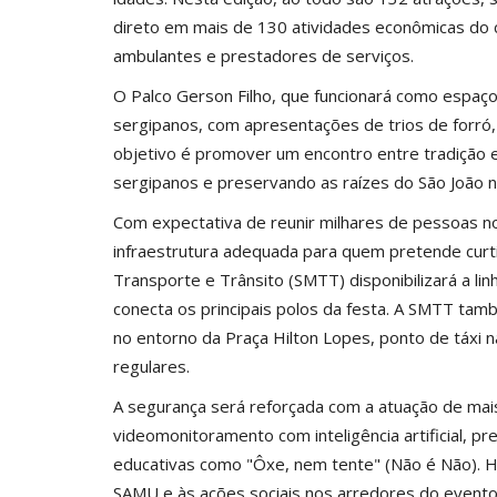
direto em mais de 130 atividades econômicas do c
ambulantes e prestadores de serviços.
O Palco Gerson Filho, que funcionará como espaço
sergipanos, com apresentações de trios de forró, 
objetivo é promover um encontro entre tradição e 
sergipanos e preservando as raízes do São João n
Com expectativa de reunir milhares de pessoas no
infraestrutura adequada para quem pretende curtir
Transporte e Trânsito (SMTT) disponibilizará a li
conecta os principais polos da festa. A SMTT tam
no entorno da Praça Hilton Lopes, ponto de táxi n
regulares.
A segurança será reforçada com a atuação de mais
videomonitoramento com inteligência artificial, 
educativas como "Ôxe, nem tente" (Não é Não). H
SAMU e às ações sociais nos arredores do evento q