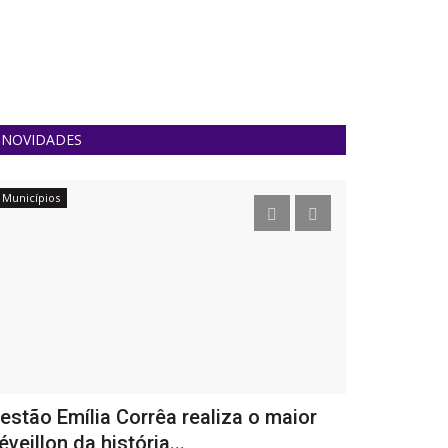
NOVIDADES
Municípios
Política
estão Emília Corrêa realiza o maior
Verão Serg
éveillon da história...
Mitidiere f