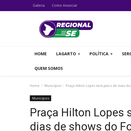
Galeria
Como Anunciar
HOME
LAGARTO
POLÍTICA
SER
QUEM SOMOS
Home
Municípios
Praça Hilton Lopes será palco de mais do
Municípios
Praça Hilton Lopes 
dias de shows do Fo