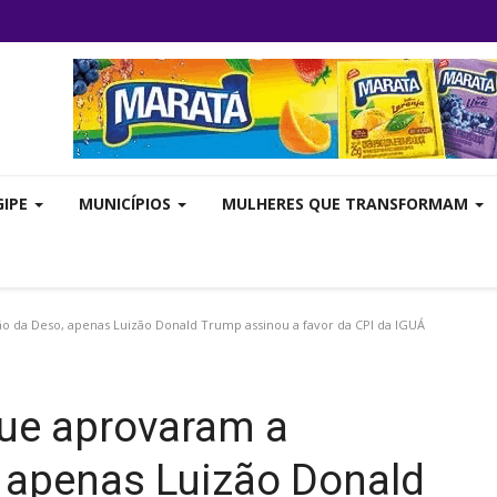
GIPE
MUNICÍPIOS
MULHERES QUE TRANSFORMAM
 da Deso, apenas Luizão Donald Trump assinou a favor da CPI da IGUÁ
ue aprovaram a
 apenas Luizão Donald