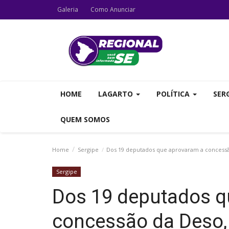
Galeria
Como Anunciar
HOME
LAGARTO
POLÍTICA
SER
QUEM SOMOS
Home
Sergipe
Dos 19 deputados que aprovaram a concessão
Sergipe
Dos 19 deputados q
concessão da Deso,