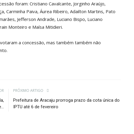
são foram: Cristiano Cavalcante, Jorginho Araújo,
a, Carminha Paiva, Áurea Ribeiro, Adailton Martins, Pato
marães, Jefferson Andrade, Luciano Bispo, Luciano
ain Monteiro e Maísa Mitidieri.
ão votaram a concessão, mas também também não
nto.
OR
PRÓXIMO ARTIGO
a,
Prefeitura de Aracaju prorroga prazo da cota única do
...
IPTU até 6 de fevereiro