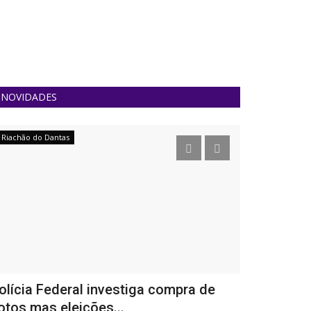
NOVIDADES
Riachão do Dantas
Lagarto
olícia Federal investiga compra de
No anivers
otos mas eleições...
Gustinho Ri