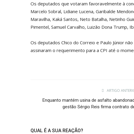
Os deputados que votaram favoravelmente à conces
Marcelo Sobral, Lidiane Lucena, Garibalde Mendonç
Maravilha, Kaká Santos, Neto Batalha, Netinho Gui
Pimentel, Samuel Carvalho, Luizão Dona Trump, Ibr
Os deputados Chico do Correio e Paulo Júnior n
assinaram o requerimento para a CPI até o mome
ARTIGO ANTERI
Enquanto mantém usina de asfalto abandonad
gestão Sérgio Reis firma contrato de
QUAL É A SUA REAÇÃO?