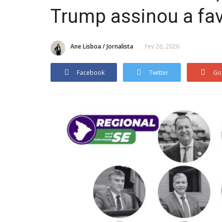
Trump assinou a fav
Ane Lisboa / Jornalista
Fev 26, 2026
Facebook
Twitter
Go
Sergipe
, Simão Dias
"Eu vou explicar o significado 
ade...
palavra desumano, porque...