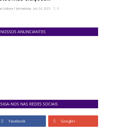
e Lisboa / Jornalista
Jan 24, 2025
0
Ane Lisboa / Jornal
NOSSOS ANUNCIANTES
SIGA-NOS NAS REDES SOCIAIS
Facebook
Google+