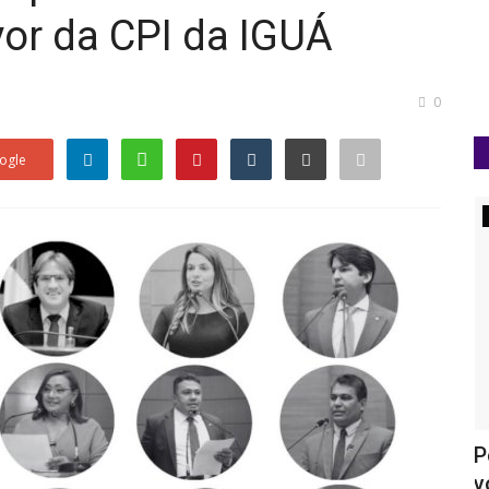
or da CPI da IGUÁ
0
ogle
Lagarto
da
Gestão Sérgio Reis impede realização
P
da festa da Retirada...
v